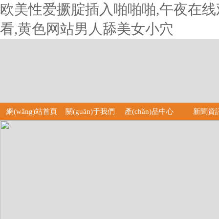
欧美性爱撅腚插入啪啪啪,午夜在线
看,黄色网站男人舔美女小穴
網(wǎng)站首頁
關(guān)于我們
產(chǎn)品中心
新聞資