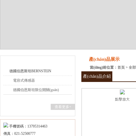
上海維特銳實業(yè)發(fā)展有限公司
產(chǎn)品目錄
產(chǎn)品展示
當(dāng)前位置：
首頁
>
全部產
德國伯恩斯坦BERNSTEIN
產(chǎn)品介紹
電容式傳感器
德國伯恩斯坦限位開關(guān)
點擊放大
查看更多+
手機號碼：13795314463
傳真：021-52500777