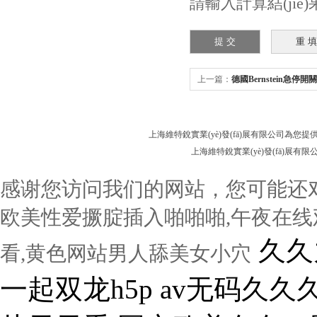
請輸入計算結(jié)
上一篇：
德國Bernstein急停開關
上海維特銳實業(yè)發(fā)展有限公司為您提
上海維特銳實業(yè)發(fā)展有限公
感谢您访问我们的网站，您可能还
欧美性爱撅腚插入啪啪啪,午夜在线
久久九久久久九久久久久 前后四根一起双龙h5p av无码久久久久久不卡网站 成人免费a级毛片天天看 国产欧美久久一区二区 性欧美大战久久久久久久 秘密女搜查官 在线观看国产三级片视频 肉丝肉足丝袜人妻在线无码 久久久久精品国产亚洲v 男女边吃奶边做边爱视频 欧美69久成人做爰视频 2020久久国产精品爱 九色综合国产一区二区三区 狠狠躁夜夜躁人人爽超碰97香蕉 在线免费h视频 色噜噜狠狠一区二区三区 大力插女人的下面的网站 中文字幕久久精品无码 久久综合之综合久久97 老司机午夜精品在线观看 中国鸡巴插屄屄 熟妇人妻久久中文字幕 青娱乐呦呦视频在线观看 国产成人av大片大片在线播放 男生把女生插流水的视频 国产v综合v亚洲欧美久久 超碰日日依伊人 男人的天堂亚洲久18禁 日韩精品中文字幕制服诱惑 久久久精品三级 国产精品女视频一区二区 男人插女人骚视频988 七色av电影网 一本大道av伊人久久综合 欧美 日韩 中文 一区 男人操白丝美女下面网站 欧美日韩国产成人高清视频 精品无码国产污污污免费网站 肥女人黄色网站 亚洲毛片亚洲毛片亚洲毛片 亚洲综合国产精品第一页 求你进来好空虚在线视频 嗯嗯哦骚货欠操奶胀紧了 久久久久国产综合av天堂 扣 淫水 国产 我要看日逼视频黄色网站 福利姬国产精品一区二区 欧美一区二区三区性牲奴 亚洲中文自拍另类av片 伊人色婷婷在线观看视频 插逼啊啊啊啊片 撕开小舞胸罩胸奶头玩大胸 大鸡吧操逼软件 99部国产精品免费观看 亚洲日韩天堂无码色 国产又长又爽又猛又粗视频 亚洲孕天码区二区三区久久 国产va免费精品高清在线 日本免费一区二区视频播放 爱爱后阴道有黄色分泌物 麻豆黄色在线观看高清国产 老汉色首页a∨亚洲图片 成人久久久久久久久久网站 国产精品成人va在线观 免费看18禁止观看黄网站 无码国产精品一区二区免 白虎逼自慰操逼 男女激情啪啪毛片无遮挡 欧美 国产 在线一区三区 亚洲精品噜噜丝袜区精品 骚气鸡巴的视频在线观看 一本精品99久久精品77 国产呦系列在线观看免费 99国产精品国产精品久久 亚洲精品国产精华液 插操视频'啊啊啊啊啊啊 高坂保奈美成熟中文字幕 日本XXXXX高清免费 又嫩又硬又黄又爽的视频 插操视频'啊啊啊啊啊啊 舔骚妇淫穴网站 国产 自拍 欧美 在线 欧美一区二区黑白配在线 国产成人无码a区视频在线观看 无遮挡很爽很污很黄的女 欧美日韩一级作a一区二区 南亚巨胖妇淫裸 黄片免费看亚洲一区二区 美女与公牛牲交大全 日韩av电影一区二区三区 高清4人妻一区二区三区 哪里看操逼视频 18禁动漫一区二区三区 手机在线看永久AV网站 日本一区二区三区不卡高清 日韩AVAV天堂AV在线 国产精品揄拍100视频 粉嫩小缝口太窄了进不去 天天视频天天爽 国产av麻豆精品第一页 看一级毛片**直播在线 日批视频高潮好爽大鸡巴 国产亚洲综合 艹少妇视频在线免费观看 在线一区二区 中文字幕 日本一二三区在线观看视频 久久精品一区二区东京热 国产av爽爽爽刺激舒服 好骚爽的视频啊 一本大道久久东京热av 日韩欧美在线精品一区二区 亚洲高清一二区二区三区 久久香蕉影视 在线观看a片免费网站 aaa操bb摸香港av 奇术色医txt全文下载 啊啊啊操我逼逼好爽视频 女B肥B小BB在线观看 久久人97超碰国产公开 久久av色欲av久久蜜桃麻豆 天天摸夜夜添高潮出水 日本少妇黄色片 日本午夜视频在线观看免费 骚人色片丝美女黄色视频 人妻少妇久久中文字幕 日本免费在线一区二区观看 2020亚洲男人的天堂 国产黄色av网站在线观看 加勒比无码一区二区三区 小荡货女友h调教 屄 大鸡巴 黑屌 淫水
看,黄色网站男人舔美女小穴