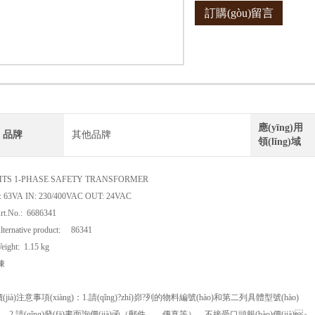
訂購(gòu)留言
(hào)
2.請(qǐng)發(fā)書面詢價(jià)
(jià)。
3.如果型號(hào)不能*對(duì)上
(shù)量。
4.詢價(jià)的商友請(qǐng)主動
應(yīng)用
品牌
其他品牌
領(lǐng)域
TS 1-PHASE SAFETY TRANSFORMER
: 63VA IN: 230/400VAC OUT: 24VAC
rt.No.: 6686341
lternative product: 86341
eight: 1.15 kg
陳
(jià)注意事項(xiàng)：1.請(qǐng)?zhí)峁?列的物料編號(hào)和第二列具體型號(hào)
2.請(qǐng)發(fā)書面詢價(jià)函（郵件，，傳真等），不接受口頭報(bào)價(jià)。