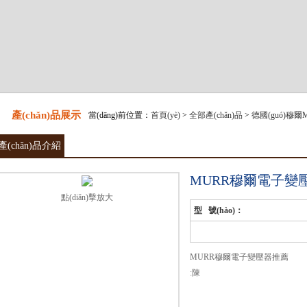
產(chǎn)品展示
當(dāng)前位置：
首頁(yè)
>
全部產(chǎn)品
>
德國(guó)穆爾
產(chǎn)品介紹
MURR穆爾電子變
點(diǎn)擊放大
型 號(hào)：
MURR穆爾電子變壓器推薦
:陳
價(jià)注意事項(xiàng)：1.請(