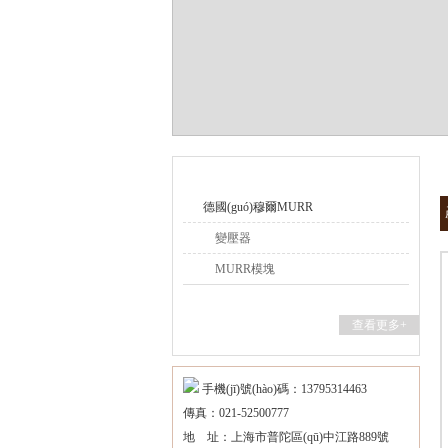
上海維特銳實(shí)業(yè)發(fā)展有限公司
產(chǎn)品目錄
德國(guó)穆爾MURR
變壓器
MURR模塊
查看更多+
手機(jī)號(hào)碼：13795314463
傳真：021-52500777
地 址：上海市普陀區(qū)中江路889號