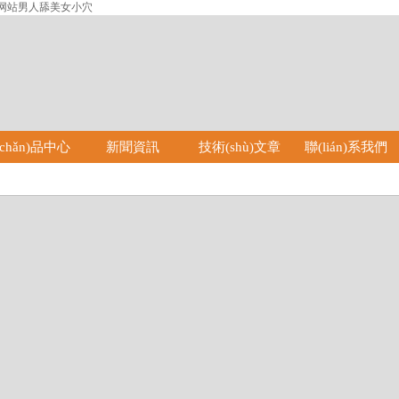
色网站男人舔美女小穴
chǎn)品中心
新聞資訊
技術(shù)文章
聯(lián)系我們