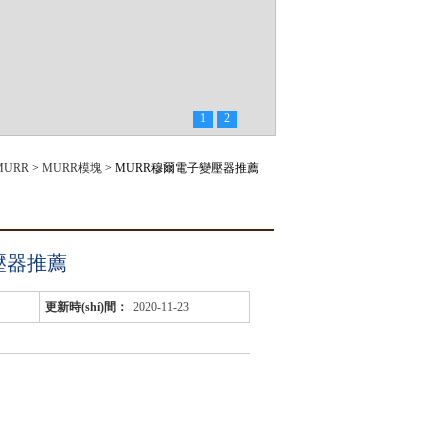
1
2
MURR
>
MURR模塊
> MURR穆爾電子變壓器推薦
壓器推薦
更新時(shí)間：
2020-11-23
qǐng)?zhí)峁?列的物料編號(hào)和第二列具體型號