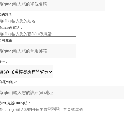
您的姓名：
(lián)系電話：
常用郵箱：
省份：
詳細(xì)地址：
(bǔ)充說(shuō)明：