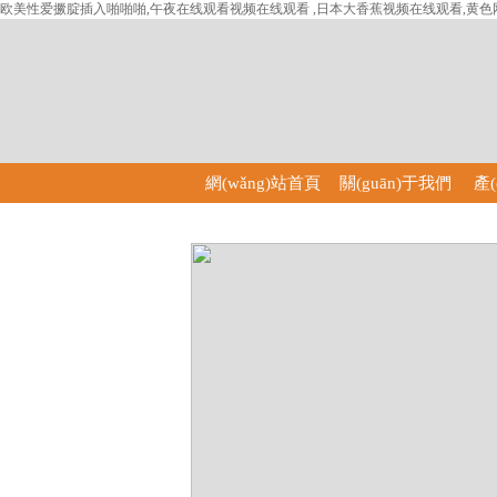
欧美性爱撅腚插入啪啪啪,午夜在线观看视频在线观看 ,日本大香蕉视频在线观看,黄
網(wǎng)站首頁
關(guān)于我們
產(
(yè)