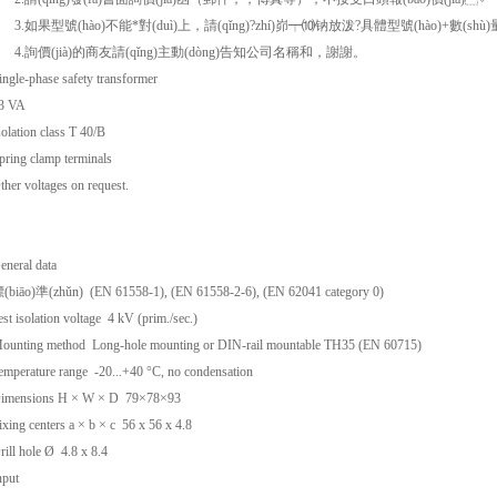
.如果型號(hào)不能*對(duì)上，請(qǐng)?zhí)峁┯⑽钠放泼?具體型號(hào)+數(shù)量
.詢價(jià)的商友請(qǐng)主動(dòng)告知公司名稱和，謝謝。
ingle-phase safety transformer
3 VA
solation class T 40/B
pring clamp terminals
ther voltages on request.
eneral data
(biāo)準(zhǔn) (EN 61558-1), (EN 61558-2-6), (EN 62041 category 0)
est isolation voltage 4 kV (prim./sec.)
ounting method Long-hole mounting or DIN-rail mountable TH35 (EN 60715)
emperature range -20...+40
°
C, no condensation
imensions H
×
W
×
D
79
×
78
×
93
ixing centers a
×
b
×
c
56 x 56 x 4.8
rill hole Ø 4.8 x 8.4
nput