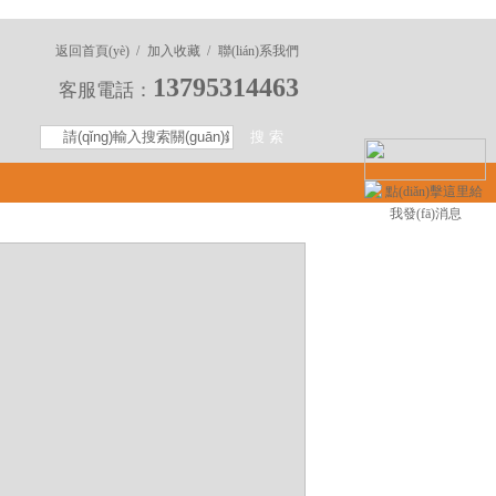
返回首頁(yè) /
加入收藏 /
聯(lián)系我們
13795314463
客服電話：