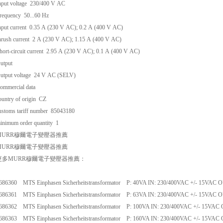
nput voltage 230/400 V AC
requency 50...60 Hz
nput current 0.35 A (230 V AC); 0.2 A (400 V AC)
nrush current 2 A (230 V AC); 1.15 A (400 V AC)
hort-circuit current 2.95 A (230 V AC); 0.1 A (400 V AC)
utput
utput voltage 24 V AC (SELV)
ommercial data
ountry of origin CZ
ustoms tariff number 85043180
inimum order quantity 1
MURR
穆爾電子變壓器推薦
MURR
穆爾電子變壓器推薦
更多MURR
穆爾電子變壓器推薦：
686360 MTS Einphasen Sicherheitstransformator P: 40VA IN: 230/400VAC +/- 15VAC 
686361 MTS Einphasen Sicherheitstransformator P: 63VA IN: 230/400VAC +/- 15VAC 
686362 MTS Einphasen Sicherheitstransformator P: 100VA IN: 230/400VAC +/- 15VAC
686363 MTS Einphasen Sicherheitstransformator P: 160VA IN: 230/400VAC +/- 15VAC