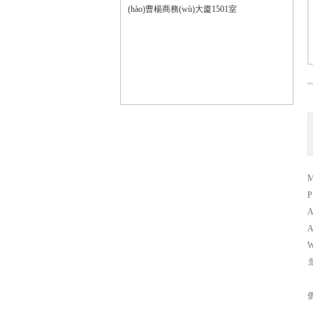
(hào)曹楊商務(wù)大廈1501室
M
P
A
A
W
:
價